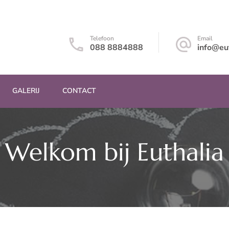
a
Telefoon
Email
088 8884888
info@eut
GALERIJ
CONTACT
Welkom bij Euthalia