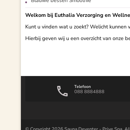
Blauwe bessen Smoothie
Welkom bij Euthalia Verzorging en Welln
Kunt u vinden wat u zoekt? Welicht kunnen 
Hierbij geven wij u een overzicht van onze 
hama relak masage massagge saun kacheltje 
Telefoon
088 8884888
© Copyright 2026
Sauna Deventer - Prive Spa
. A