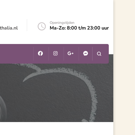
Openingstijden
halia.nl
Ma-Zo: 8:00 t/m 23:00 uur