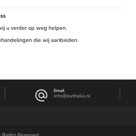
ess
wij u verder op weg helpen.
behandelingen die wij aanbieden.
ruste chill
Email
info@euthalia.nl
ll Rights Reserved.