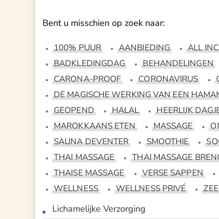
Bent u misschien op zoek naar:
100% PUUR
AANBIEDING
ALL INC
BADKLEDINGDAG
BEHANDELINGEN
CARONA-PROOF
CORONAVIRUS
DE MAGISCHE WERKING VAN EEN HAMA
GEOPEND
HALAL
HEERLIJK DAGJ
MAROKKAANS ETEN
MASSAGE
O
SAUNA DEVENTER
SMOOTHIE
SO
THAI MASSAGE
THAI MASSAGE BRENG
THAISE MASSAGE
VERSE SAPPEN
WELLNESS
WELLNESS PRIVÉ
ZEE
Lichamelijke Verzorging