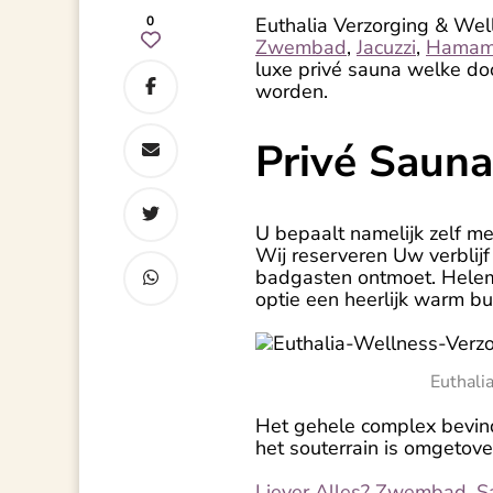
0
Euthalia Verzorging & Welln
Zwembad
,
Jacuzzi
,
Hama
luxe privé sauna welke do
worden.
Privé Sauna
U bepaalt namelijk zelf m
Wij reserveren Uw verblij
badgasten ontmoet. Helema
optie een heerlijk warm b
Euthal
Het gehele complex bevind
het souterrain is omgetov
Liever Alles? Zwembad, Sa