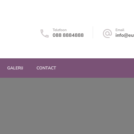
a
Telefoon
Email
088 8884888
info@eut
GALERIJ
CONTACT