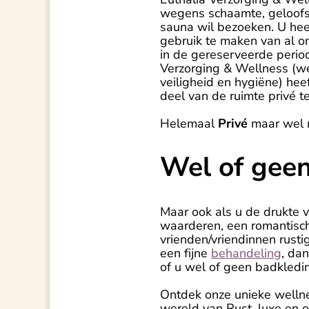
wegens schaamte, geloofs
sauna wil bezoeken. U heef
gebruik te maken van al on
in de gereserveerde perio
Verzorging & Wellness (we
veiligheid en hygiëne) hee
deel van de ruimte privé te
Helemaal
Privé
maar wel 
Wel of gee
Maar ook als u de drukte 
waarderen, een romantisch 
vrienden/vriendinnen rustig
een fijne
behandeling
, da
of u wel of geen badkledi
Ontdek onze unieke wellnes
wereld van Rust, luxe en 