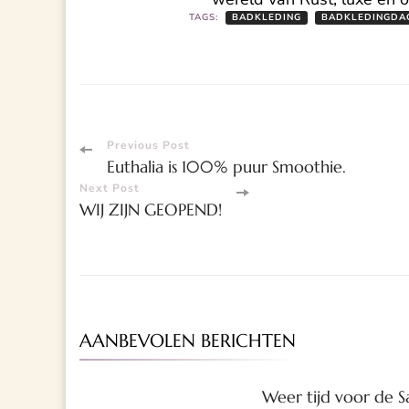
TAGS:
BADKLEDING
BADKLEDINGDA
Post
Previous Post
Euthalia is 100% puur Smoothie.
Navigation
Next Post
WIJ ZIJN GEOPEND!
AANBEVOLEN BERICHTEN
Weer tijd voor de 