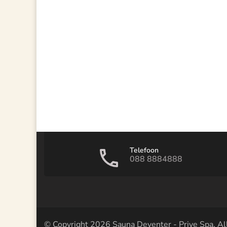
Telefoon
088 8884888
© Copyright 2026
Sauna Deventer - Prive Spa
. A