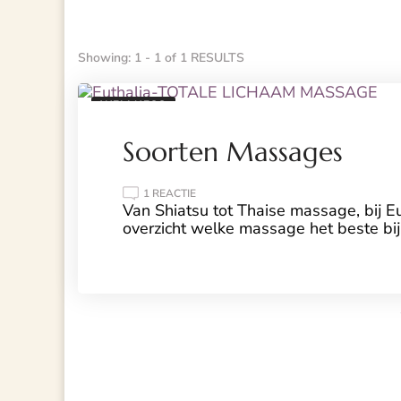
Showing: 1 - 1 of 1 RESULTS
WELLNESS
Soorten Massages
OP
1 REACTIE
SOORTEN
Van Shiatsu tot Thaise massage, bij E
MASSAGES
overzicht welke massage het beste bij
Lees Meer