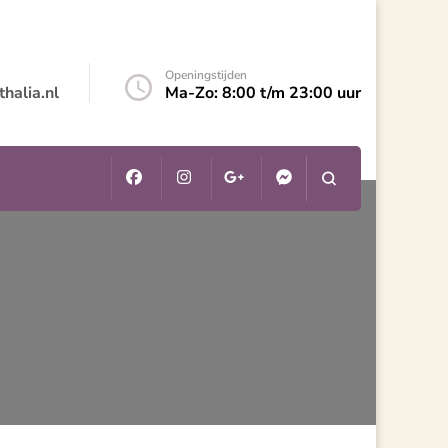
Openingstijden
halia.nl
Ma-Zo: 8:00 t/m 23:00 uur