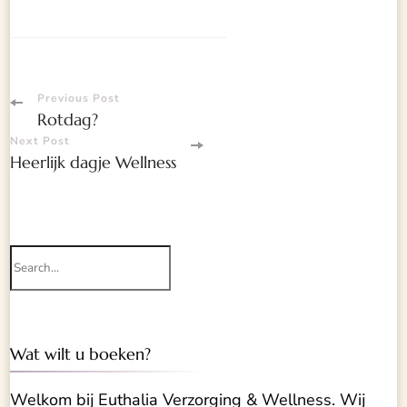
Post
Previous Post
Rotdag?
Navigation
Next Post
Heerlijk dagje Wellness
Search
for:
Wat wilt u boeken?
Welkom bij Euthalia Verzorging & Wellness. Wij