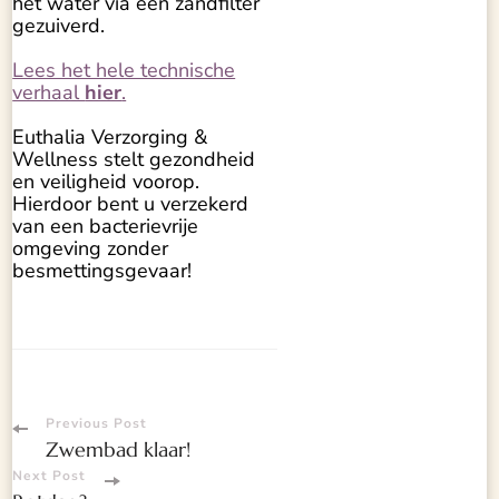
het water via een zandfilter
gezuiverd.
Lees het hele technische
verhaal
hier
.
Euthalia Verzorging &
Wellness stelt gezondheid
en veiligheid voorop.
Hierdoor bent u verzekerd
van een bacterievrije
omgeving zonder
besmettingsgevaar!
Post
Previous Post
Zwembad klaar!
Navigation
Next Post