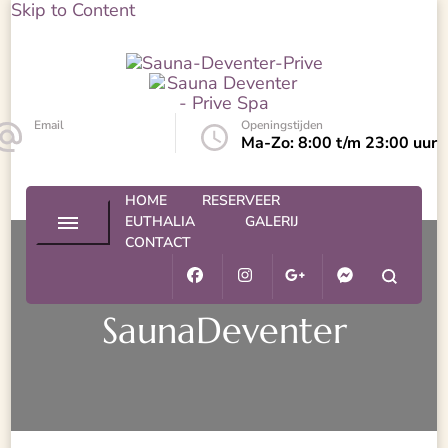
Skip to Content
Sauna Deventer – Prive Spa
Sauna Deventer
Email
Openingstijden
info@euthalia.nl
Ma-Zo: 8:00 t/m 23:00 uur
HOME
RESERVEER
EUTHALIA
GALERIJ
CONTACT
SaunaDeventer