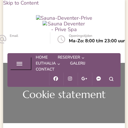
Skip to Content
Sauna Deventer – Prive Spa
Sauna Deventer
Email
Openingstijden
info@euthalia.nl
Ma-Zo: 8:00 t/m 23:00 uur
HOME
RESERVEER
EUTHALIA
GALERIJ
CONTACT
Cookie statement