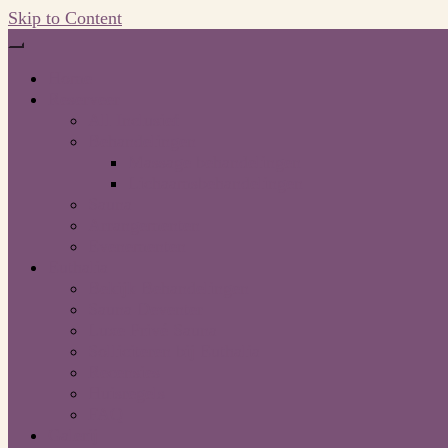
Skip to Content
Home
Reserveer
All Inclusief
Behandelingen
Massage behandelingen
Lichaamsbehandelingen
Sauna
Arrangementen
Evenementen
Euthalia
Bekijk Behandelingen
Sauna Deventer
Luxe Privé Sauna
Solliciteren bij Euthalia
Recensies
Huisregels
FAQ
Galerij